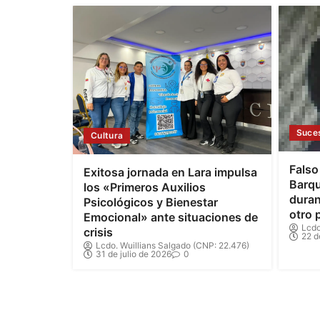
Suce
Cultura
Falso
Exitosa jornada en Lara impulsa
Barqu
los «Primeros Auxilios
duran
Psicológicos y Bienestar
otro 
Emocional» ante situaciones de
Lcdo
crisis
22 d
Lcdo. Wuillians Salgado (CNP: 22.476)
31 de julio de 2026
0