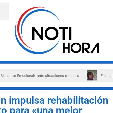
cional» ante situaciones de crisis
Falso abogado deteni
en impulsa rehabilitación
to para «una mejor