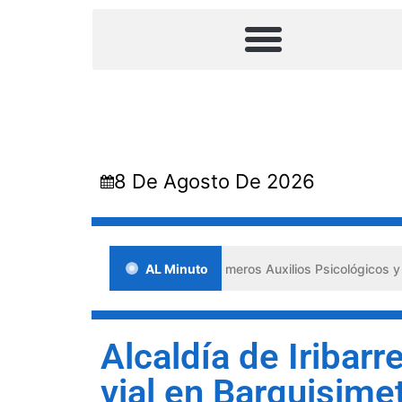
8 De Agosto De 2026
 en Lara impulsa los «Primeros Auxilios Psicológicos y Bienestar Emo
AL Minuto
Alcaldía de Iribarr
vial en Barquisime