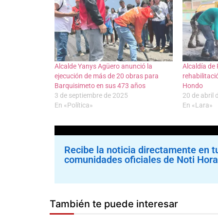
Alcalde Yanys Agüero anunció la
Alcaldía de 
ejecución de más de 20 obras para
rehabilitaci
Barquisimeto en sus 473 años
Hondo
3 de septiembre de 2025
20 de abril
En «Política»
En «Lara»
Recibe la noticia directamente en t
comunidades oficiales de Noti Hora
También te puede interesar