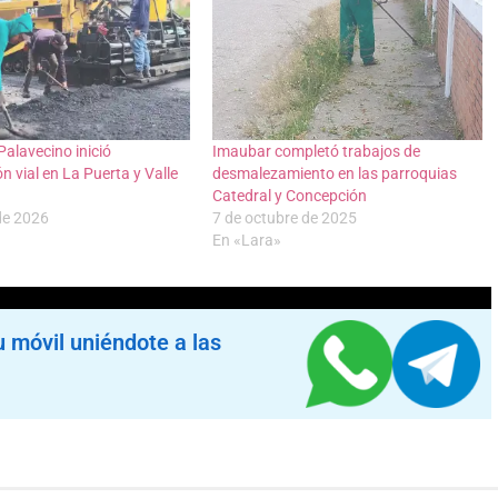
Palavecino inició
Imaubar completó trabajos de
ón vial en La Puerta y Valle
desmalezamiento en las parroquias
Catedral y Concepción
 de 2026
7 de octubre de 2025
En «Lara»
u móvil uniéndote a las