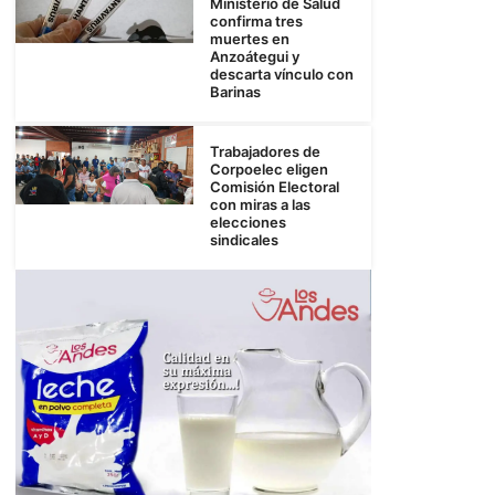
Ministerio de Salud
confirma tres
muertes en
Anzoátegui y
descarta vínculo con
Barinas
Trabajadores de
Corpoelec eligen
Comisión Electoral
con miras a las
elecciones
sindicales