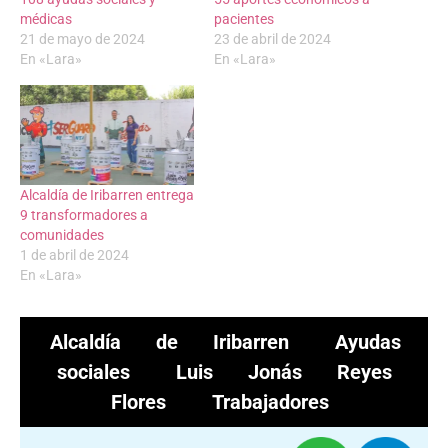
médicas
pacientes
21 de mayo de 2024
23 de abril de 2024
En «Lara»
En «Lara»
Alcaldía de Iribarren entrega
9 transformadores a
comunidades
1 de abril de 2024
En «Lara»
Alcaldía de Iribarren
Ayudas
sociales
Luis Jonás Reyes
Flores
Trabajadores