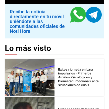
Recibe la noticia
directamente en tu móvil
uniéndote a las
comunidades oficiales de
Noti Hora
Lo más visto
Exitosa jornada en Lara
impulsa los «Primeros
Auxilios Psicológicos y
Bienestar Emocional» ante
situaciones de crisis