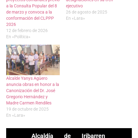
a la Consulta Popular del 8
ejecutivo
de marzo y convoca a la
26 de agosto de 2025
conformación del CLPPP
En «Lara»
2026
12 de febrero de 2026
En «Política»
Alcalde Yanys Agüero
anuncia obras en honor a la
Canonización del Dr. José
Gregorio Hernández y
Madre Carmen Rendiles
19 de octubre de 2025
En «Lara»
Alcaldía de Iribarren