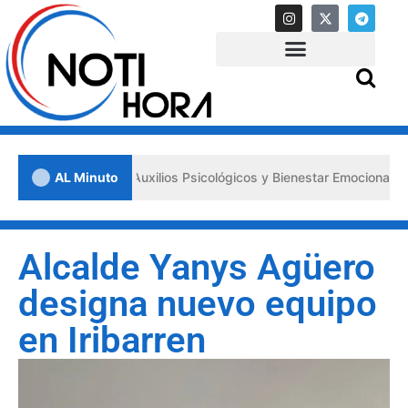
s «Primeros Auxilios Psicológicos y Bienestar Emocional» ante situac
AL Minuto
Alcalde Yanys Agüero
designa nuevo equipo
en Iribarren