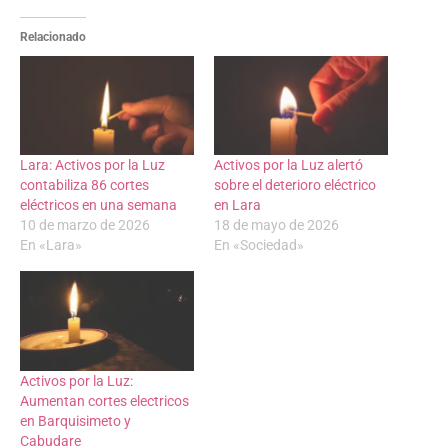
Relacionado
Lara: Activos por la Luz
Activos por la Luz alertó
contabiliza 86 cortes
sobre el deterioro eléctrico
eléctricos en una semana
en Lara
10 de marzo de 2026
18 de mayo de 2026
En «Lara»
En «Sociedad»
Activos por la Luz:
Aumentan cortes electricos
en Barquisimeto y
Cabudare