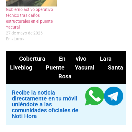
Gobierno activó operativo
técnico tras daños
estructurales en el puente
Yacural
27 de mayo de 2026
En «Lara»
Cobertura
En vivo
Lara
Liveblog
Puente Yacural
Santa
Rosa
Recibe la noticia
directamente en tu móvil
uniéndote a las
comunidades oficiales de
Noti Hora