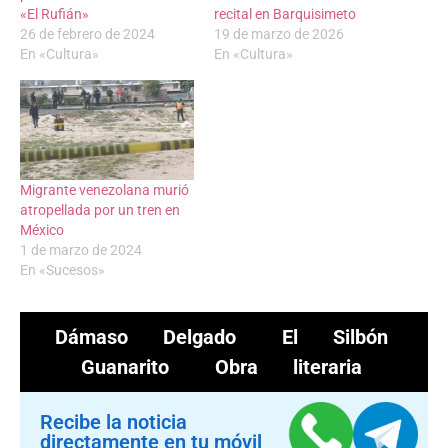
«El Rufián»
recital en Barquisimeto
26 de febrero de 2024
19 de marzo de 2026
En «Cultura»
En «Cultura»
Migrante venezolana murió
atropellada por un tren en
México
1 de marzo de 2024
En «Sucesos»
Dámaso Delgado
El Silbón
Guanarito
Obra literaria
Recibe la noticia
directamente en tu móvil