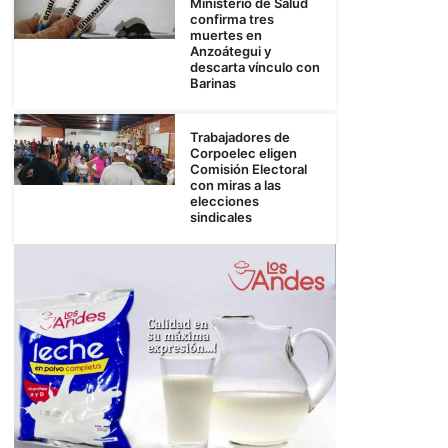
Ministerio de Salud
confirma tres
muertes en
Anzoátegui y
descarta vínculo con
Barinas
Trabajadores de
Corpoelec eligen
Comisión Electoral
con miras a las
elecciones
sindicales