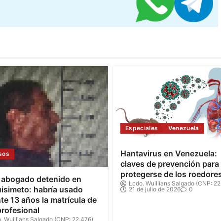
Especiales
Venezuela
Hantavirus en Venezuela:
sos
claves de prevención para
protegerse de los roedore
 abogado detenido en
Lcdo. Wuillians Salgado (CNP: 22
isimeto: habría usado
21 de julio de 2026
0
te 13 años la matrícula de
profesional
. Wuillians Salgado (CNP: 22.476)