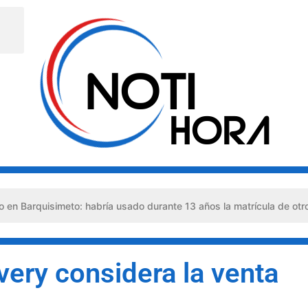
imeto: habría usado durante 13 años la matrícula de otro profesiona
ery considera la venta