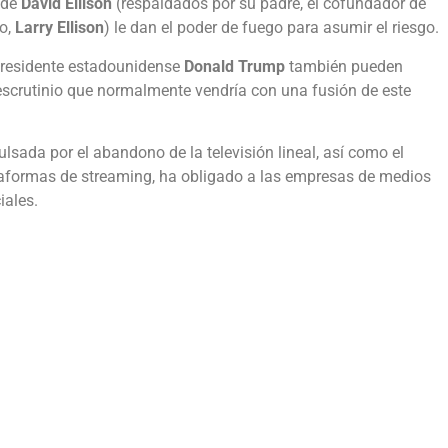
 de
David Ellison
(respaldados por su padre, el cofundador de
do,
Larry Ellison
) le dan el poder de fuego para asumir el riesgo.
 presidente estadounidense
Donald Trump
también pueden
l escrutinio que normalmente vendría con una fusión de este
lsada por el abandono de la televisión lineal, así como el
ataformas de streaming, ha obligado a las empresas de medios
iales.