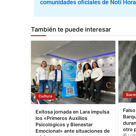
comunidades oficiales de Noti Hora
También te puede interesar
Suce
Cultura
Falso
Exitosa jornada en Lara impulsa
Barqu
los «Primeros Auxilios
duran
Psicológicos y Bienestar
otro 
Emocional» ante situaciones de
Lcdo