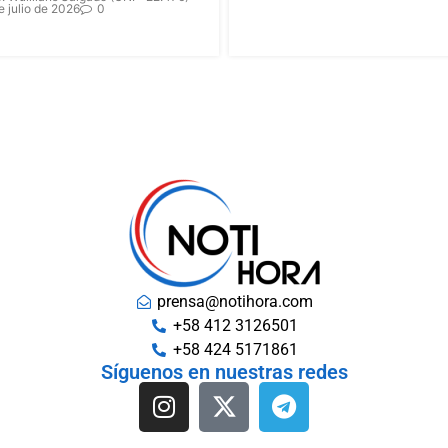
e julio de 2026
0
prensa@notihora.com
+58 412 3126501
+58 424 5171861
Síguenos en nuestras redes