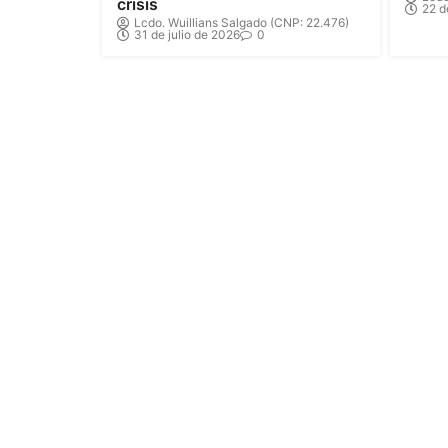
crisis
22 d
Lcdo. Wuillians Salgado (CNP: 22.476)
31 de julio de 2026
0