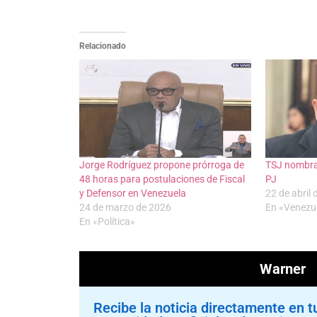
Relacionado
Jorge Rodríguez propone prórroga de
TSJ nombra 
48 horas para postulaciones de Fiscal
PJ
y Defensor en Venezuela
22 de abril
24 de marzo de 2026
En «Venezu
En «Política»
Warner
Recibe la noticia directamente en t