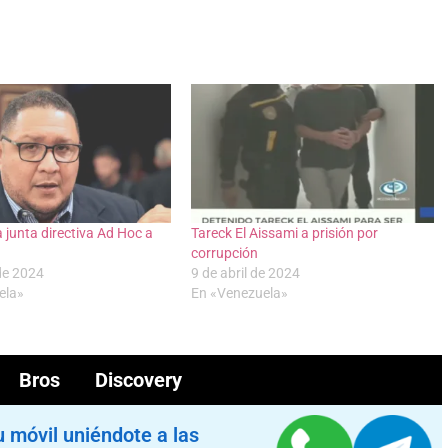
junta directiva Ad Hoc a
Tareck El Aissami a prisión por
corrupción
 de 2024
9 de abril de 2024
ela»
En «Venezuela»
 Bros Discovery
u móvil uniéndote a las