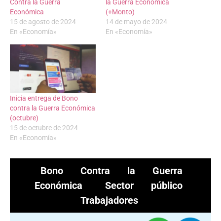
Contra la Guerra
la Guerra Económica
Económica
(+Monto)
15 de agosto de 2024
14 de mayo de 2024
En «Economía»
En «Economía»
Inicia entrega de Bono
contra la Guerra Económica
(octubre)
15 de octubre de 2024
En «Economía»
Bono Contra la Guerra
Económica
Sector público
Trabajadores