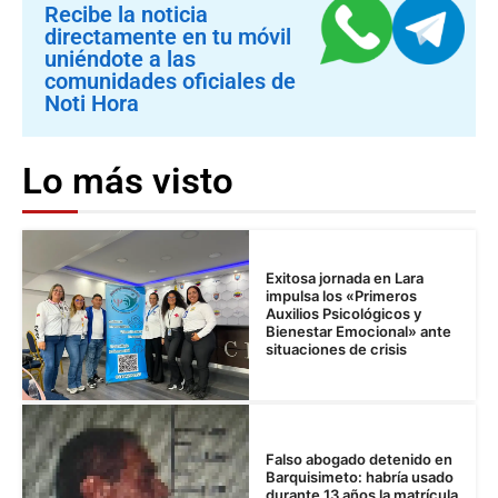
Recibe la noticia
directamente en tu móvil
uniéndote a las
comunidades oficiales de
Noti Hora
Lo más visto
Exitosa jornada en Lara
impulsa los «Primeros
Auxilios Psicológicos y
Bienestar Emocional» ante
situaciones de crisis
Falso abogado detenido en
Barquisimeto: habría usado
durante 13 años la matrícula