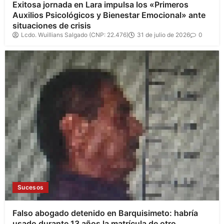
Exitosa jornada en Lara impulsa los «Primeros
Auxilios Psicológicos y Bienestar Emocional» ante
situaciones de crisis
Lcdo. Wuillians Salgado (CNP: 22.476)
31 de julio de 2026
0
Sucesos
Falso abogado detenido en Barquisimeto: habría
usado durante 13 años la matrícula de otro