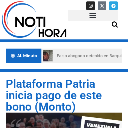
s de crisis
AL Minuto
Falso abogado detenido en Barquisimeto: hab
Plataforma Patria
inicia pago de este
bono (Monto)