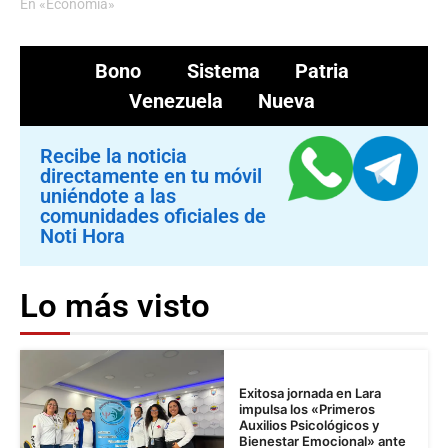
En «Economía»
Bono
Sistema Patria
Venezuela Nueva
Recibe la noticia
directamente en tu móvil
uniéndote a las
comunidades oficiales de
Noti Hora
Lo más visto
Exitosa jornada en Lara
impulsa los «Primeros
Auxilios Psicológicos y
Bienestar Emocional» ante