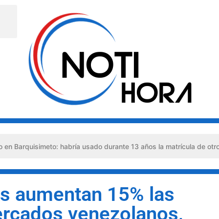
imeto: habría usado durante 13 años la matrícula de otro profesion
os aumentan 15% las
rcados venezolanos,