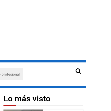
al
Hantavirus en Venezuela: claves de prevención para 
Lo más visto