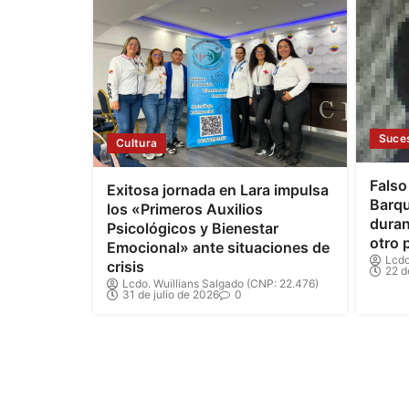
Suce
Cultura
Falso
Exitosa jornada en Lara impulsa
Barqu
los «Primeros Auxilios
duran
Psicológicos y Bienestar
otro 
Emocional» ante situaciones de
Lcdo
crisis
22 d
Lcdo. Wuillians Salgado (CNP: 22.476)
31 de julio de 2026
0