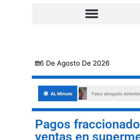
6 De Agosto De 2026
 situaciones de crisis
AL Minuto
Falso abogado detenido en Barquis
Pagos fraccionad
ventas en superme