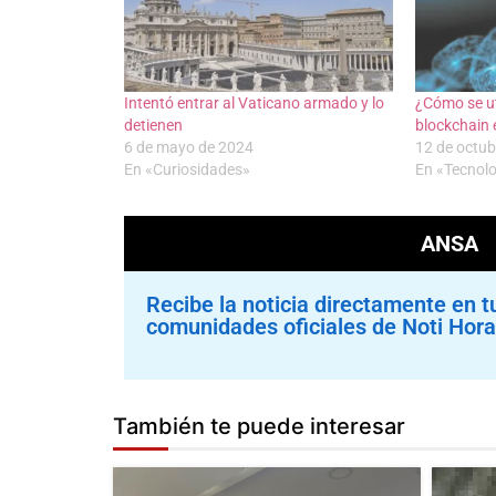
Intentó entrar al Vaticano armado y lo
¿Cómo se ut
detienen
blockchain e
6 de mayo de 2024
12 de octub
En «Curiosidades»
En «Tecnol
ANSA
Recibe la noticia directamente en t
comunidades oficiales de Noti Hora
También te puede interesar