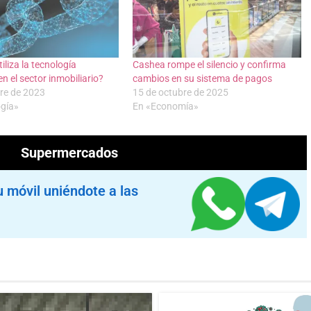
iliza la tecnología
Cashea rompe el silencio y confirma
n el sector inmobiliario?
cambios en su sistema de pagos
re de 2023
15 de octubre de 2025
ogía»
En «Economía»
Supermercados
u móvil uniéndote a las