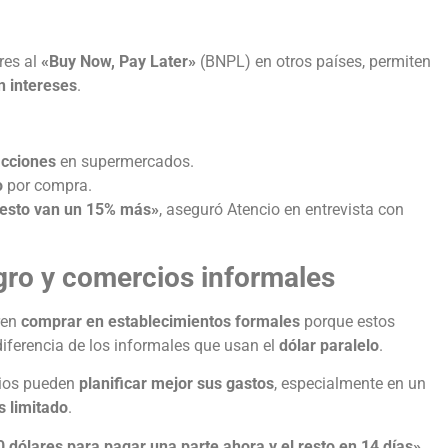
res al
«Buy Now, Pay Later»
(BNPL) en otros países, permiten
n intereses
.
acciones
en supermercados.
o
por compra.
n esto van un 15% más»
, aseguró Atencio en entrevista con
egro y comercios informales
ren
comprar en establecimientos formales
porque estos
 diferencia de los informales que usan el
dólar paralelo
.
rios pueden
planificar mejor sus gastos
, especialmente en un
s limitado
.
0 dólares para pagar una parte ahora y el resto en 14 días»
,