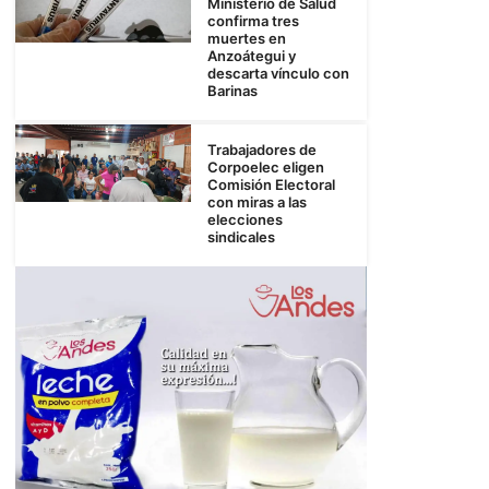
Ministerio de Salud
confirma tres
muertes en
Anzoátegui y
descarta vínculo con
Barinas
Trabajadores de
Corpoelec eligen
Comisión Electoral
con miras a las
elecciones
sindicales