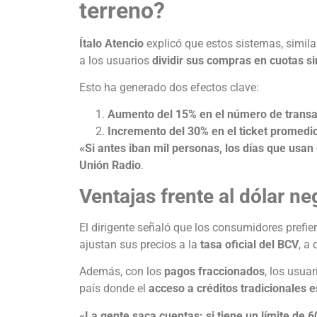
terreno?
Ítalo Atencio
explicó que estos sistemas, simila
a los usuarios
dividir sus compras en cuotas si
Esto ha generado dos efectos clave:
Aumento del 15% en el número de trans
Incremento del 30% en el ticket promedi
«Si antes iban mil personas, los días que usa
Unión Radio
.
Ventajas frente al dólar n
El dirigente señaló que los consumidores prefie
ajustan sus precios a la
tasa oficial del BCV
, a
Además, con los
pagos fraccionados
, los usua
país donde el
acceso a créditos tradicionales e
«La gente saca cuentas: si tiene un límite de 6