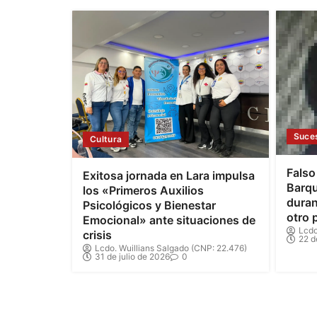
Suce
Cultura
Falso
Exitosa jornada en Lara impulsa
Barqu
los «Primeros Auxilios
duran
Psicológicos y Bienestar
otro 
Emocional» ante situaciones de
Lcdo
crisis
22 d
Lcdo. Wuillians Salgado (CNP: 22.476)
31 de julio de 2026
0