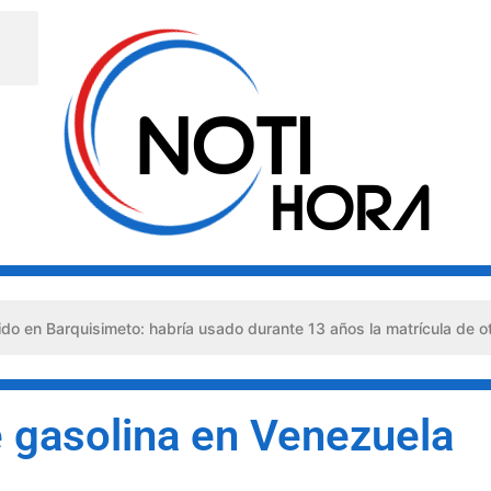
uisimeto: habría usado durante 13 años la matrícula de otro profes
e gasolina en Venezuela