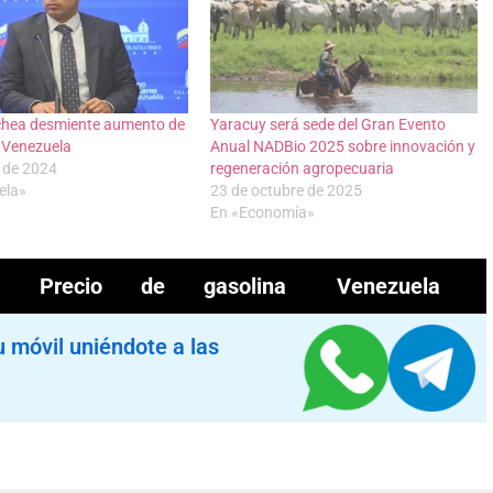
echea desmiente aumento de
Yaracuy será sede del Gran Evento
 Venezuela
Anual NADBio 2025 sobre innovación y
 de 2024
regeneración agropecuaria
ela»
23 de octubre de 2025
En «Economía»
Precio de gasolina
Venezuela
u móvil uniéndote a las