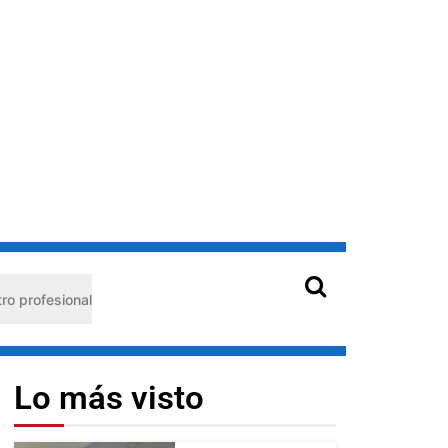
ional
Hantavirus en Venezuela: claves de prevención pa
Lo más visto