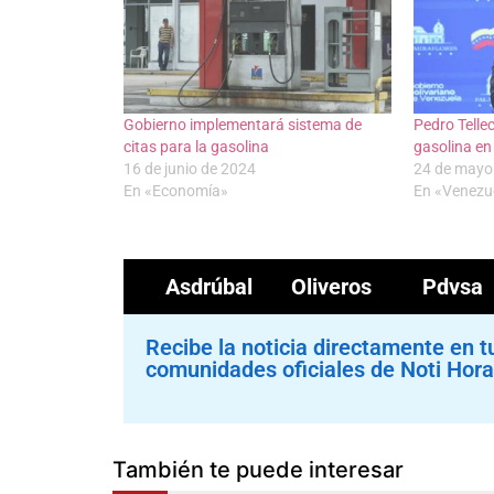
Gobierno implementará sistema de
Pedro Tell
citas para la gasolina
gasolina en
16 de junio de 2024
24 de mayo
En «Economía»
En «Venezu
Asdrúbal Oliveros
Pdvsa
Recibe la noticia directamente en t
comunidades oficiales de Noti Hora
También te puede interesar