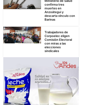
Ministerio de Salud
confirma tres
muertes en
Anzoátegui y
descarta vínculo con
Barinas
Trabajadores de
Corpoelec eligen
Comisión Electoral
con miras a las
elecciones
sindicales