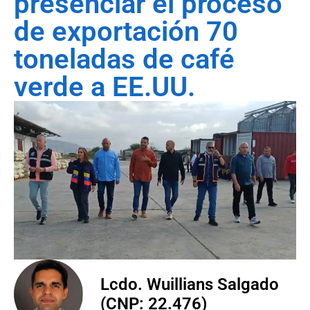
presenciar el proceso
de exportación 70
toneladas de café
verde a EE.UU.
Lcdo. Wuillians Salgado
(CNP: 22.476)