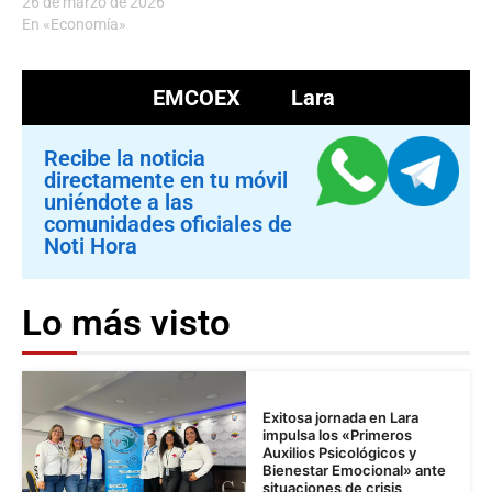
26 de marzo de 2026
En «Economía»
EMCOEX
Lara
Recibe la noticia
directamente en tu móvil
uniéndote a las
comunidades oficiales de
Noti Hora
Lo más visto
Exitosa jornada en Lara
impulsa los «Primeros
Auxilios Psicológicos y
Bienestar Emocional» ante
situaciones de crisis