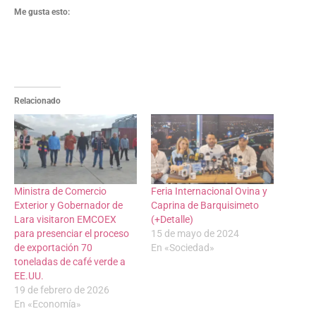
Me gusta esto:
Relacionado
Ministra de Comercio
Feria Internacional Ovina y
Exterior y Gobernador de
Caprina de Barquisimeto
Lara visitaron EMCOEX
(+Detalle)
para presenciar el proceso
15 de mayo de 2024
de exportación 70
En «Sociedad»
toneladas de café verde a
EE.UU.
19 de febrero de 2026
En «Economía»