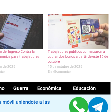
go del Ingreso Contra la
Trabajadores públicos comenzaron a
nómica para trabajadores
cobrar dos bonos a partir de este 15 de
octubre
to de 2025
15 de octubre de 2025
mía»
En «Economía»
no Guerra Económica
Educación
u móvil uniéndote a las