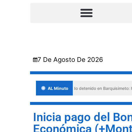
7 De Agosto De 2026
isis
Falso abogado detenido en Barquisimeto: habría usa
AL Minuto
Inicia pago del Bo
Económica (+Mont