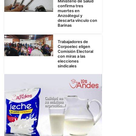
Ministerio de Salud
confirma tres
muertes en
Anzoátegui y
descarta vínculo con
Barinas
Trabajadores de
Corpoelec eligen
Comisión Electoral
con miras a las
elecciones
sindicales