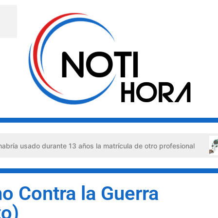
do durante 13 años la matrícula de otro profesional
Han
no Contra la Guerra
o)