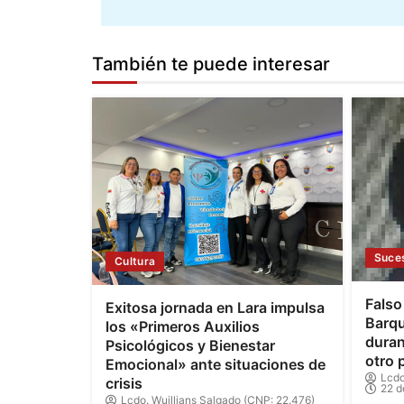
También te puede interesar
Suce
Cultura
Falso
Exitosa jornada en Lara impulsa
Barqu
los «Primeros Auxilios
duran
Psicológicos y Bienestar
otro 
Emocional» ante situaciones de
Lcdo
crisis
22 d
Lcdo. Wuillians Salgado (CNP: 22.476)