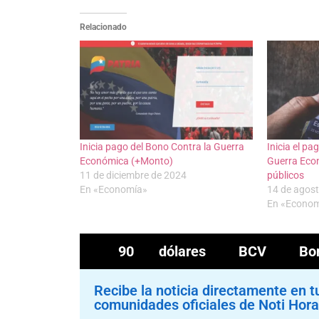
Relacionado
Inicia pago del Bono Contra la Guerra
Inicia el pa
Económica (+Monto)
Guerra Eco
11 de diciembre de 2024
públicos
En «Economía»
14 de agos
En «Econo
90 dólares
BCV
Bo
Recibe la noticia directamente en t
comunidades oficiales de Noti Hora