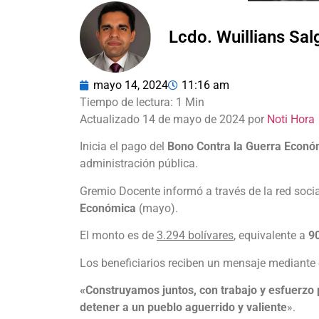
Lcdo. Wuillians Sa
mayo 14, 2024
11:16 am
Actualizado 14 de mayo de 2024 por
Noti Hora
Inicia el pago del
Bono Contra la Guerra Econó
administración pública.
Gremio Docente informó a través de la red socia
Económica
(mayo).
El monto es de
3.294 bolívares
, equivalente a
9
Los beneficiarios reciben un mensaje mediante
«Construyamos juntos, con trabajo y esfuerzo p
detener a un pueblo aguerrido y valiente
».