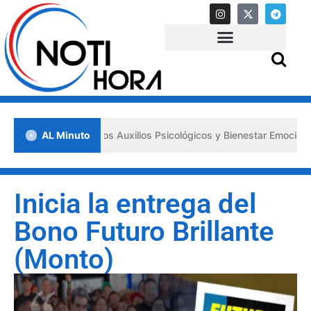
sa los «Primeros Auxilios Psicológicos y Bienestar Emocional» ante s
AL Minuto
Inicia la entrega del
Bono Futuro Brillante
(Monto)