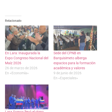
Relacionado
En Lara: Inaugurada la
Sede del CPNB en
Expo Congreso Nacional del
Barquisimeto alberga
Maíz 2026
espacios para la formación
26 de marzo de 2026
académica y valores
En «Economía»
9 de junio de 2026
En «Especiales»
Lara Somos llevó el ritmo