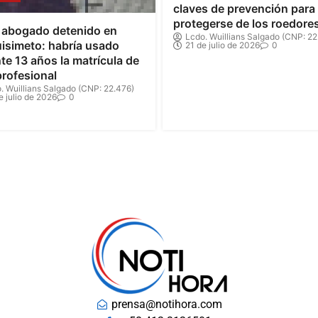
claves de prevención para
protegerse de los roedore
 abogado detenido en
Lcdo. Wuillians Salgado (CNP: 22
isimeto: habría usado
21 de julio de 2026
0
te 13 años la matrícula de
profesional
. Wuillians Salgado (CNP: 22.476)
e julio de 2026
0
prensa@notihora.com