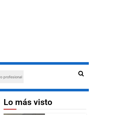
onal
Hantavirus en Venezuela: claves de prevención par
Lo más visto