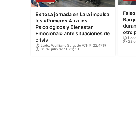
Falso
Exitosa jornada en Lara impulsa
Barqu
los «Primeros Auxilios
duran
Psicológicos y Bienestar
otro 
Emocional» ante situaciones de
Lcdo
crisis
22 d
Lcdo. Wuillians Salgado (CNP: 22.476)
31 de julio de 2026
0