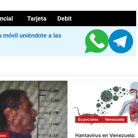
cial
Tarjeta Debit
u móvil uniéndote a las
Especiales
Venezuela
Hantavirus en Venezuela:
sos