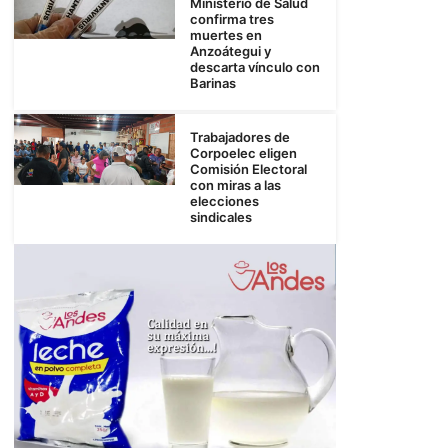
Ministerio de Salud
confirma tres
muertes en
Anzoátegui y
descarta vínculo con
Barinas
Trabajadores de
Corpoelec eligen
Comisión Electoral
con miras a las
elecciones
sindicales