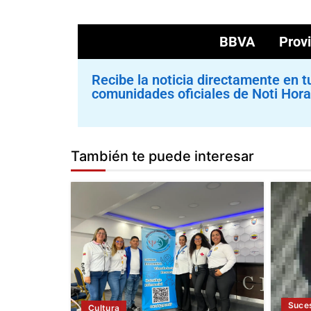
BBVA Provin
Recibe la noticia directamente en t
comunidades oficiales de Noti Hora
También te puede interesar
Suce
Cultura