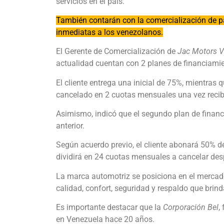
servicios en el país.
También contarán con la comercialización de pa
inmediatas a los venezolanos.
El Gerente de Comercialización de
Jac Motors V
actualidad cuentan con 2 planes de financiamien
El cliente entrega una inicial de 75%, mientras 
cancelado en 2 cuotas mensuales una vez recibi
Asimismo, indicó que el segundo plan de financ
anterior.
Según acuerdo previo, el cliente abonará 50% del
dividirá en 24 cuotas mensuales a cancelar desp
La marca automotriz se posiciona en el mercad
calidad, confort, seguridad y respaldo que brind
Es importante destacar que la
Corporación Bel
,
en Venezuela hace 20 años.