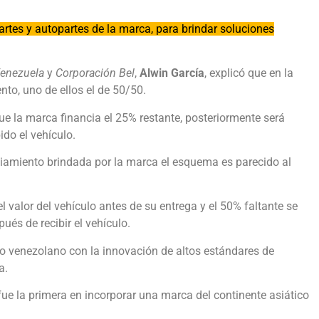
rtes y autopartes de la marca, para brindar soluciones
enezuela
y
Corporación Bel
,
Alwin García
, explicó que en la
to, uno de ellos el de 50/50.
que la marca financia el 25% restante, posteriormente será
do el vehículo.
iamiento brindada por la marca el esquema es parecido al
 valor del vehículo antes de su entrega y el 50% faltante se
ués de recibir el vehículo.
o venezolano con la innovación de altos estándares de
a.
 fue la primera en incorporar una marca del continente asiático