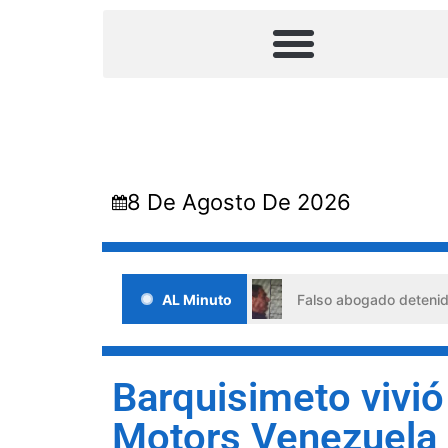
8 De Agosto De 2026
nes de crisis
AL Minuto
Falso abogado detenido en Barquisimeto: h
Barquisimeto vivió
Motors Venezuela