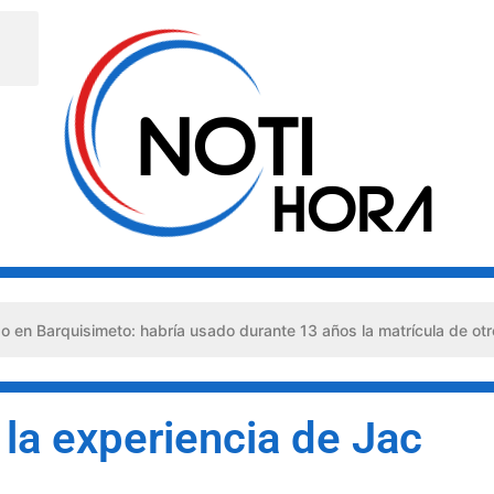
abría usado durante 13 años la matrícula de otro profesional
 la experiencia de Jac