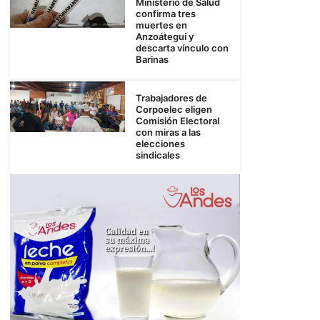
Ministerio de Salud
confirma tres
muertes en
Anzoátegui y
descarta vínculo con
Barinas
Trabajadores de
Corpoelec eligen
Comisión Electoral
con miras a las
elecciones
sindicales