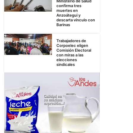
Ministerio de Salud
confirma tres
muertes en
Anzoátegui y
descarta vínculo con
Barinas
Trabajadores de
Corpoelec eligen
Comisión Electoral
con miras a las
elecciones
sindicales