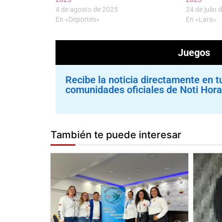
4 de agosto de 2025
24 de julio 
En «Deportes»
En «Lara»
Juegos 
Recibe la noticia directamente en t
comunidades oficiales de Noti Hora
También te puede interesar