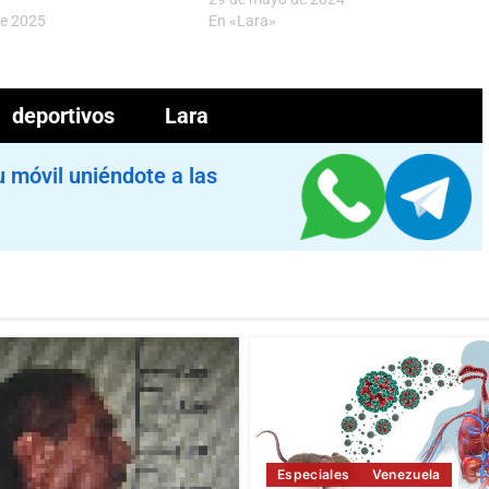
de 2025
En «Lara»
deportivos
Lara
u móvil uniéndote a las
Especiales
Venezuela