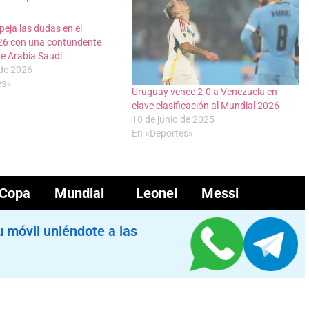
eja las dudas en el
26 con una contundente
e Arabia Saudí
 de 2026
es»
Uruguay vence 2-0 a Venezuela en
clave clasificación al Mundial 2026
10 de junio de 2025
En «Deportes»
Copa Mundial
Leonel Messi
u móvil uniéndote a las