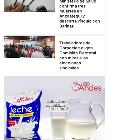
Ministerio de Salud
confirma tres
muertes en
Anzoátegui y
descarta vínculo con
Barinas
Trabajadores de
Corpoelec eligen
Comisión Electoral
con miras a las
elecciones
sindicales