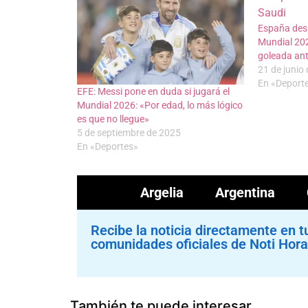
España desp
Mundial 20
goleada ant
21 de junio
En «Deport
EFE: Messi pone en duda si jugará el
Mundial 2026: «Por edad, lo más lógico
es que no llegue»
5 de septiembre de 2025
En «Deportes»
Argelia
Argentina
Recibe la noticia directamente en t
comunidades oficiales de Noti Hora
También te puede interesar