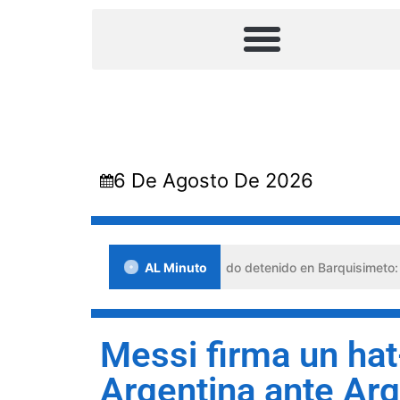
6 De Agosto De 2026
risis
Falso abogado detenido en Barquisimeto: habría us
AL Minuto
Messi firma un hat-
Argentina ante Arg