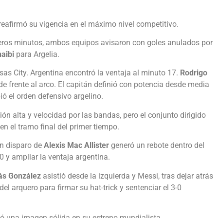
reafirmó su vigencia en el máximo nivel competitivo.
meros minutos, ambos equipos avisaron con goles anulados por
aibi
para Argelia.
sas City. Argentina encontró la ventaja al minuto 17.
Rodrigo
 de frente al arco. El capitán definió con potencia desde media
ió el orden defensivo argelino.
ión alta y velocidad por las bandas, pero el conjunto dirigido
en el tramo final del primer tiempo.
Un disparo de
Alexis Mac Allister
generó un rebote dentro del
0 y ampliar la ventaja argentina.
ás González
asistió desde la izquierda y Messi, tras dejar atrás
del arquero para firmar su hat-trick y sentenciar el 3-0
jó una imagen sólida en su estreno mundialista.