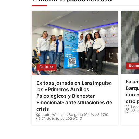
Suce
Cultura
Falso
Exitosa jornada en Lara impulsa
Barqu
los «Primeros Auxilios
duran
Psicológicos y Bienestar
otro 
Emocional» ante situaciones de
Lcdo
crisis
22 d
Lcdo. Wuillians Salgado (CNP: 22.476)
31 de julio de 2026
0