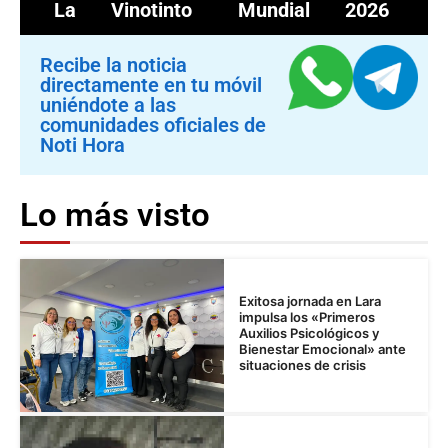
La Vinotinto
Mundial 2026
Recibe la noticia
directamente en tu móvil
uniéndote a las
comunidades oficiales de
Noti Hora
Lo más visto
Exitosa jornada en Lara
impulsa los «Primeros
Auxilios Psicológicos y
Bienestar Emocional» ante
situaciones de crisis