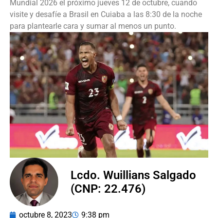
Mundial 2026 el próximo jueves 12 de octubre, cuando
visite y desafíe a Brasil en Cuiaba a las 8:30 de la noche
para plantearle cara y sumar al menos un punto.
Lcdo. Wuillians Salgado
(CNP: 22.476)
octubre 8, 2023
9:38 pm