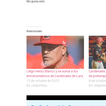
Me gusta esto:
Relacionado
Llegó Henry Blanco y se suma a los
Cardenales
entrenamientos de Cardenales de Lara
de pretemp
12 de octubre de 2023
8 de octubr
En «Deportes»
En «Deport