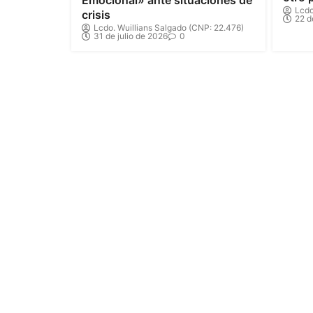
Emocional» ante situaciones de
Lcdo
crisis
22 d
Lcdo. Wuillians Salgado (CNP: 22.476)
31 de julio de 2026
0