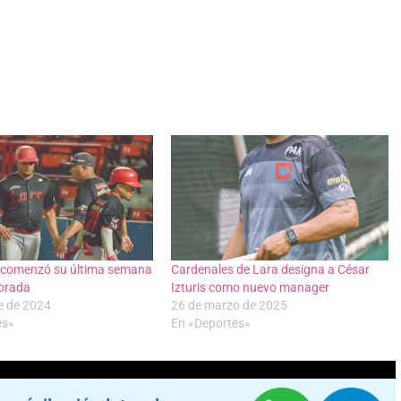
 comenzó su última semana
Cardenales de Lara designa a César
orada
Izturis como nuevo manager
e de 2024
26 de marzo de 2025
es»
En «Deportes»