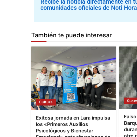
Recibe la noticia directamente en t
comunidades oficiales de Noti Hora
También te puede interesar
Suce
Cultura
Falso
Exitosa jornada en Lara impulsa
Barqu
los «Primeros Auxilios
duran
Psicológicos y Bienestar
otro 