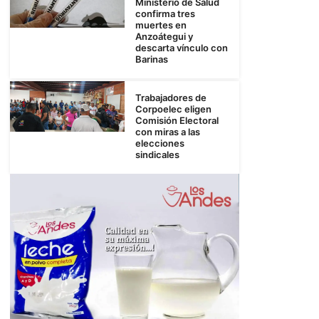
Ministerio de Salud
confirma tres
muertes en
Anzoátegui y
descarta vínculo con
Barinas
Trabajadores de
Corpoelec eligen
Comisión Electoral
con miras a las
elecciones
sindicales