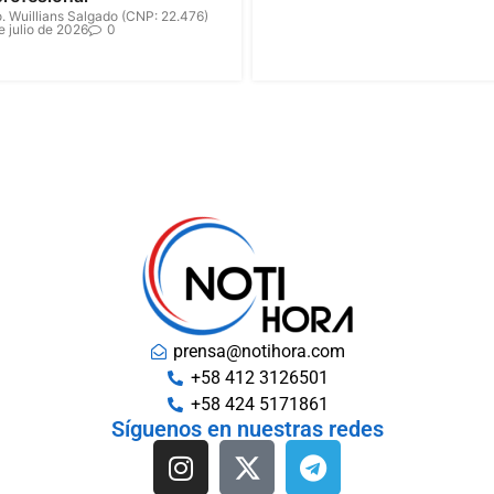
. Wuillians Salgado (CNP: 22.476)
e julio de 2026
0
prensa@notihora.com
+58 412 3126501
+58 424 5171861
Síguenos en nuestras redes