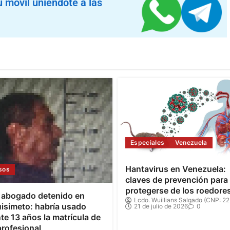
u móvil uniéndote a las
Especiales
Venezuela
Hantavirus en Venezuela:
sos
claves de prevención para
protegerse de los roedore
 abogado detenido en
Lcdo. Wuillians Salgado (CNP: 22
isimeto: habría usado
21 de julio de 2026
0
te 13 años la matrícula de
profesional