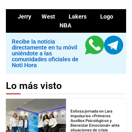
Jerry West
Lakers
Logo
NBA
Recibe la noticia
directamente en tu móvil
uniéndote a las
comunidades oficiales de
Noti Hora
Lo más visto
Exitosa jornada en Lara
impulsa los «Primeros
Auxilios Psicológicos y
Bienestar Emocional» ante
situaciones de crisis