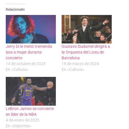
Relacionado
Jerry Di le metió tremenda
Gustavo Dudamel dirigirá a
lata a mujer durante
la Orquesta del Liceu de
concierto
Barcelona
14 de octubre de 2023
18 de marzo de 2024
En «Cultura»
En «Cultura»
LeBron James se convierte
en líder de la NBA
4 de enero de 2025
En «Deportes»