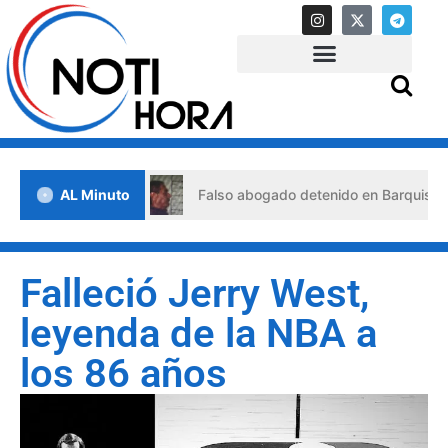
de crisis
AL Minuto
Falso abogado detenido en Barquisimeto: habrí
Falleció Jerry West,
leyenda de la NBA a
los 86 años