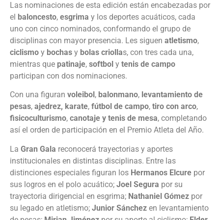
Las nominaciones de esta edición están encabezadas por
el
baloncesto
,
esgrima
y los deportes acuáticos, cada
uno con cinco nominados, conformando el grupo de
disciplinas con mayor presencia. Les siguen
atletismo
,
ciclismo
y
bochas
y
bolas criolla
s, con tres cada una,
mientras que
patinaje
,
softbol
y
tenis de campo
participan con dos nominaciones.
Con una figuran
voleibol
,
balonmano
,
levantamiento de
pesas
,
ajedrez, karate
,
fútbol de campo
,
tiro con arco
,
fisicoculturismo
,
canotaje y tenis de mesa
, completando
así el orden de participación en el Premio Atleta del Año.
La
Gran Gala
reconocerá trayectorias y aportes
institucionales en distintas disciplinas. Entre las
distinciones especiales figuran los
Hermanos Elcure
por
sus logros en el polo acuático;
Joel Segura
por su
trayectoria dirigencial en esgrima;
Nathaniel Gómez
por
su legado en atletismo;
Junior Sánchez
en levantamiento
de pesas;
Mirian Jiménez
por su aporte al ciclismo;
Elder