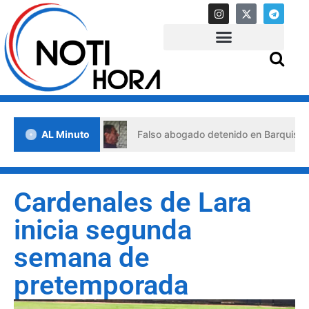
de crisis
AL Minuto
Falso abogado detenido en Barquisimeto: habrí
Cardenales de Lara
inicia segunda
semana de
pretemporada