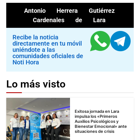
Antonio Herrera Gutiérrez
Cardenales de Lara
Recibe la noticia
directamente en tu móvil
uniéndote a las
comunidades oficiales de
Noti Hora
Lo más visto
Exitosa jornada en Lara
impulsa los «Primeros
Auxilios Psicológicos y
Bienestar Emocional» ante
situaciones de crisis