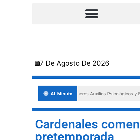
7 De Agosto De 2026
Lara impulsa los «Primeros Auxilios Psicológicos y Bienestar Emocion
AL Minuto
Cardenales comen
pretemporada