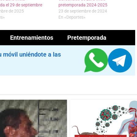
da el 29 de septiembre
pretemporada 2024-2025
mbre de 2025
23 de septiembre de 2024
es»
En «Deportes»
Entrenamientos
Pretemporada
u móvil uniéndote a las