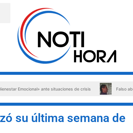
al» ante situaciones de crisis
Falso abogado detenido e
zó su última semana de