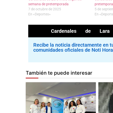
semana de pretemporada
pretempora
7 de octubre de 2025
5 de septie
En «Deportes»
En «Deport
Cardenales de Lara
Recibe la noticia directamente en t
comunidades oficiales de Noti Hora
También te puede interesar