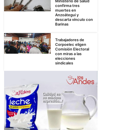
Ministerio de Salud
confirma tres
muertes en
Anzoátegui y
descarta vínculo con
Barinas
Trabajadores de
Corpoelec eligen
Comisión Electoral
con miras a las
elecciones
sindicales