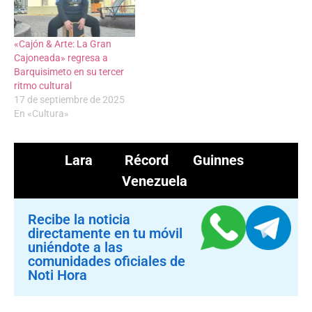
«Cajón & Arte: La Gran
Cajoneada» regresa a
Barquisimeto en su tercer
ritmo cultural
17 de septiembre de 2025
En «Cultura»
Lara
Récord Guinnes
Venezuela
Recibe la noticia
directamente en tu móvil
uniéndote a las
comunidades oficiales de
Noti Hora