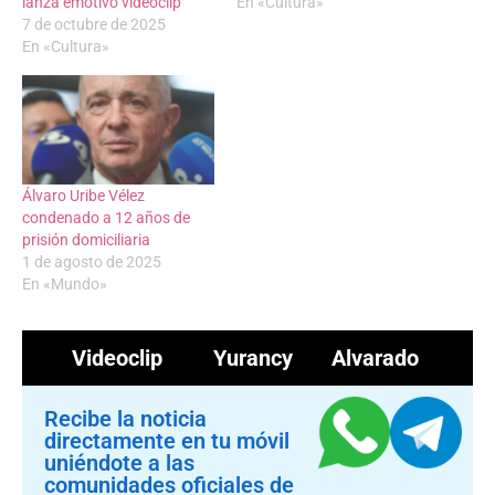
lanza emotivo videoclip
En «Cultura»
7 de octubre de 2025
En «Cultura»
Álvaro Uribe Vélez
condenado a 12 años de
prisión domiciliaria
1 de agosto de 2025
En «Mundo»
Videoclip
Yurancy Alvarado
Recibe la noticia
directamente en tu móvil
uniéndote a las
comunidades oficiales de