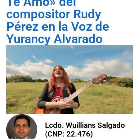
Te Amo» del
compositor Rudy
Pérez en la Voz de
Yurancy Alvarado
Lcdo. Wuillians Salgado
(CNP: 22.476)