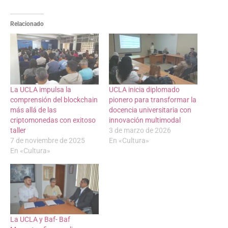
Relacionado
La UCLA impulsa la
UCLA inicia diplomado
comprensión del blockchain
pionero para transformar la
más allá de las
docencia universitaria con
criptomonedas con exitoso
innovación multimodal
taller
3 de marzo de 2026
7 de noviembre de 2025
En «Cultura»
En «Cultura»
La UCLA y Baf- Baf