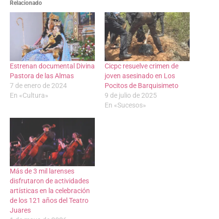
Relacionado
Estrenan documental Divina
Cicpc resuelve crimen de
Pastora de las Almas
joven asesinado en Los
7 de enero de 2024
Pocitos de Barquisimeto
En «Cultura»
9 de julio de 2025
En «Sucesos»
Más de 3 mil larenses
disfrutaron de actividades
artísticas en la celebración
de los 121 años del Teatro
Juares