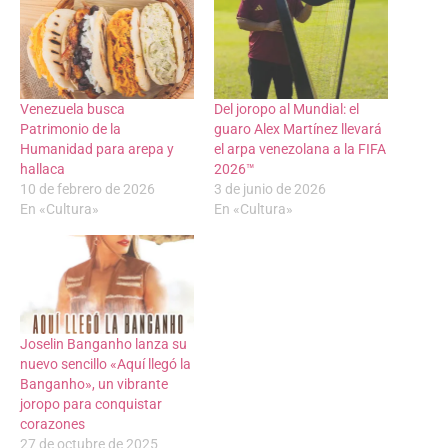
Venezuela busca
Del joropo al Mundial: el
Patrimonio de la
guaro Alex Martínez llevará
Humanidad para arepa y
el arpa venezolana a la FIFA
hallaca
2026™️
10 de febrero de 2026
3 de junio de 2026
En «Cultura»
En «Cultura»
Joselin Banganho lanza su
nuevo sencillo «Aquí llegó la
Banganho», un vibrante
joropo para conquistar
corazones
27 de octubre de 2025