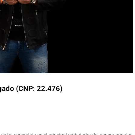
lgado (CNP: 22.476)
»
se ha convertido en el principal embajador del género popular