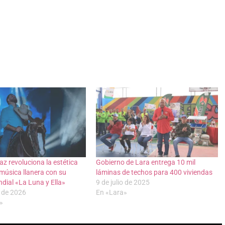
az revoluciona la estética
Gobierno de Lara entrega 10 mil
 música llanera con su
láminas de techos para 400 viviendas
dial «La Luna y Ella»
9 de julio de 2025
 de 2026
En «Lara»
»