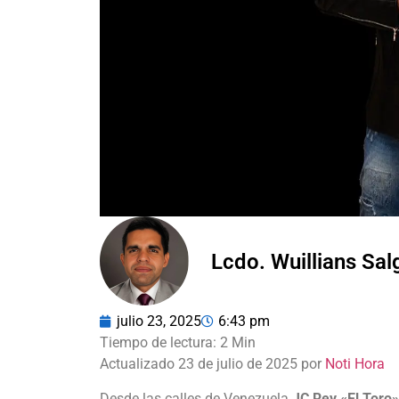
Lcdo. Wuillians Sa
julio 23, 2025
6:43 pm
Actualizado 23 de julio de 2025 por
Noti Hora
Desde las calles de Venezuela
JC Rey «El Toro