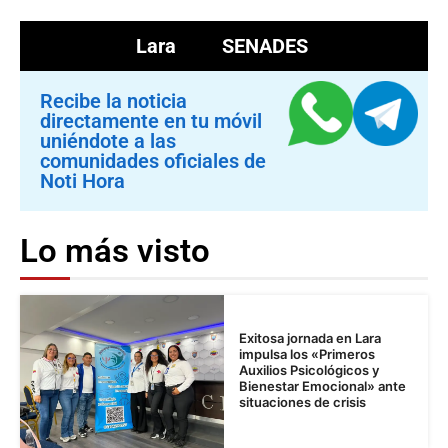
Lara
SENADES
Recibe la noticia
directamente en tu móvil
uniéndote a las
comunidades oficiales de
Noti Hora
Lo más visto
Exitosa jornada en Lara
impulsa los «Primeros
Auxilios Psicológicos y
Bienestar Emocional» ante
situaciones de crisis