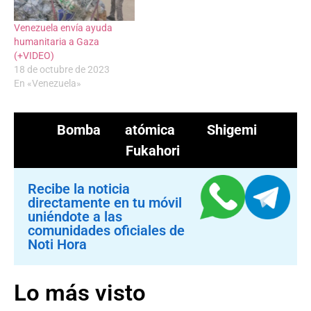
Venezuela envía ayuda
humanitaria a Gaza
(+VIDEO)
18 de octubre de 2023
En «Venezuela»
Bomba atómica
Shigemi
Fukahori
Recibe la noticia
directamente en tu móvil
uniéndote a las
comunidades oficiales de
Noti Hora
Lo más visto