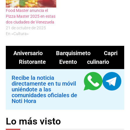
Food Master anuncia el
Pizza Master 2025 en estas
dos ciudades de Venezuela
21 de octubre de 2025
En «Cultura»
Aniversario
Barquisimeto
Capri
Ristorante
Evento culinario
Recibe la noticia
directamente en tu móvil
uniéndote a las
comunidades oficiales de
Noti Hora
Lo más visto