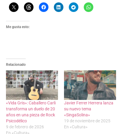
Me gusta esto:
Relacionado
«Vida Gris»: Caballero Carli
Javier Ferrer Herrera lanza
transforma un duelo de 20
su nuevo tema
años en una pieza de Rock
«SingaSolina»
Psicodélico
19 de noviembre de 2025
9 de febrero de 2026
En «Cultura»
En «Cultura»