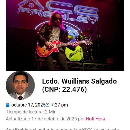
Lcdo. Wuillians Salgado
(CNP: 22.476)
octubre 17, 2025
7:27 pm
Actualizado 17 de octubre de 2025 por
Noti Hora
Ace Frehley
, el guitarrista original de KISS, falleció este