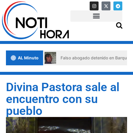
 de crisis
AL Minuto
Falso abogado detenido en Barquisimeto: habr
Divina Pastora sale al
encuentro con su
pueblo