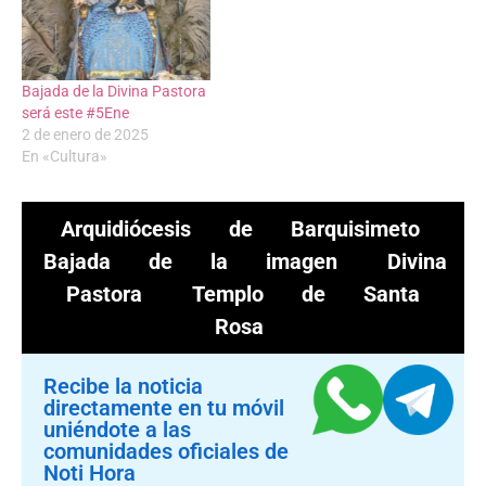
Bajada de la Divina Pastora
será este #5Ene
2 de enero de 2025
En «Cultura»
Arquidiócesis de Barquisimeto
Bajada de la imagen
Divina
Pastora
Templo de Santa
Rosa
Recibe la noticia
directamente en tu móvil
uniéndote a las
comunidades oficiales de
Noti Hora