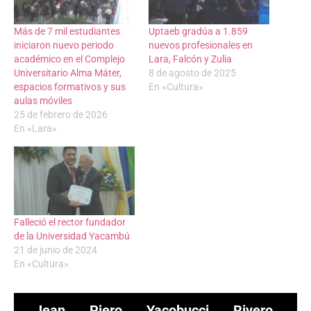
Más de 7 mil estudiantes
Uptaeb gradúa a 1.859
iniciaron nuevo periodo
nuevos profesionales en
académico en el Complejo
Lara, Falcón y Zulia
Universitario Alma Máter,
8 de agosto de 2025
espacios formativos y sus
En «Cultura»
aulas móviles
25 de febrero de 2026
En «Lara»
Falleció el rector fundador
de la Universidad Yacambú
21 de junio de 2024
En «Cultura»
Jean Piero Yacobucci Rivero