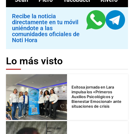
Recibe la noticia
directamente en tu móvil
uniéndote a las
comunidades oficiales de
Noti Hora
Lo más visto
Exitosa jornada en Lara
impulsa los «Primeros
Auxilios Psicológicos y
Bienestar Emocional» ante
situaciones de crisis