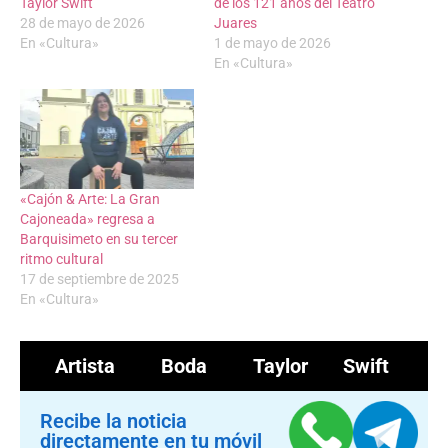
Taylor Swift
de los 121 años del Teatro
28 de mayo de 2026
Juares
En «Cultura»
1 de mayo de 2026
En «Cultura»
«Cajón & Arte: La Gran
Cajoneada» regresa a
Barquisimeto en su tercer
ritmo cultural
17 de septiembre de 2025
En «Cultura»
Artista
Boda
Taylor Swift
Recibe la noticia
directamente en tu móvil