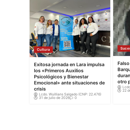
Suce
Cultura
Falso
Exitosa jornada en Lara impulsa
Barqu
los «Primeros Auxilios
duran
Psicológicos y Bienestar
otro 
Emocional» ante situaciones de
Lcdo
crisis
22 d
Lcdo. Wuillians Salgado (CNP: 22.476)
31 de julio de 2026
0