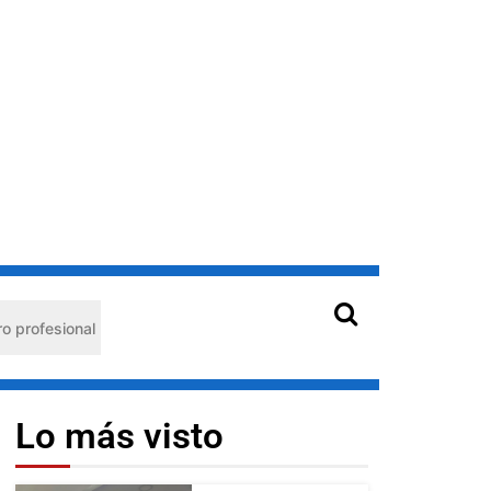
al
Hantavirus en Venezuela: claves de prevención para 
Lo más visto