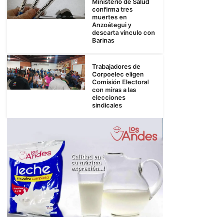
Ministerio de Salud
confirma tres
muertes en
Anzoátegui y
descarta vínculo con
Barinas
Trabajadores de
Corpoelec eligen
Comisión Electoral
con miras a las
elecciones
sindicales