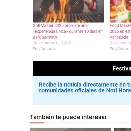
Grill Master 2025 promete una
Food Master
«experiencia única» durante 10 días en
2025 en est
Barquisimeto
Venezuela
28 de marzo de 2025
21 de octub
En «Cultura»
En «Cultura
Festi
Recibe la noticia directamente en t
comunidades oficiales de Noti Hora
También te puede interesar