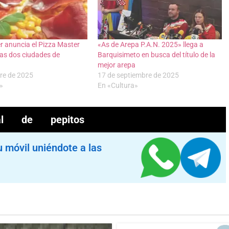
 anuncia el Pizza Master
«As de Arepa P.A.N. 2025» llega a
as dos ciudades de
Barquisimeto en busca del título de la
mejor arepa
re de 2025
17 de septiembre de 2025
»
En «Cultura»
val de pepitos
u móvil uniéndote a las