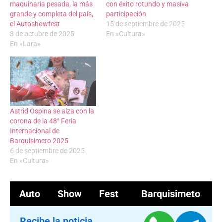
maquinaria pesada, la más
con éxito rotundo y masiva
grande y completa del país,
participación
el Autoshowfest
15 de septiembre de 2025
3 de octubre de 2025
En «Cultura»
En «Lara»
‎‎Astrid Ospina se alza con la
corona de la 48° Feria
Internacional de
Barquisimeto 2025‎
6 de septiembre de 2025
En «Cultura»
Auto Show Fest
Barquisimeto
Recibe la noticia