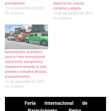
participación
espectáculo, cultura,
15 de septiembre de 2025
comercio y alegría
En «Cultura»
13 de septiembre de 2025
En «Cultura»
Barquisimeto se prepara
para la Feria internacional
Automotriz, autopartes y
maquinaria pesada, la más
grande y completa del país,
el Autoshowfest
12 de septiembre de 2025
En «Cultura»
Feria Internacional de
Barquisimeto
Reina