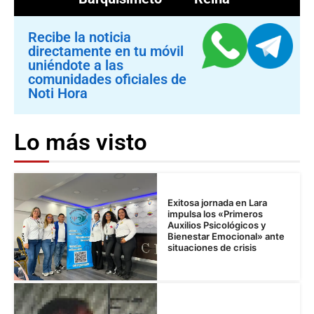
Recibe la noticia
directamente en tu móvil
uniéndote a las
comunidades oficiales de
Noti Hora
Lo más visto
Exitosa jornada en Lara
impulsa los «Primeros
Auxilios Psicológicos y
Bienestar Emocional» ante
situaciones de crisis