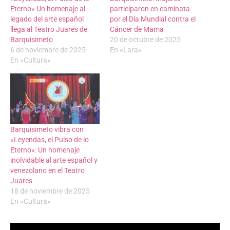
Eterno» Un homenaje al
participaron en caminata
legado del arte español
por el Día Mundial contra el
llega al Teatro Juares de
Cáncer de Mama
Barquisimeto
20 de octubre de 2025
6 de noviembre de 2025
En «Lara»
En «Cultura»
Barquisimeto vibra con
«Leyendas, el Pulso de lo
Eterno»: Un homenaje
inolvidable al arte español y
venezolano en el Teatro
Juares
18 de noviembre de 2025
En «Cultura»