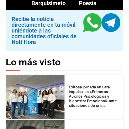
Barquisimeto
Poesía
Recibe la noticia
directamente en tu móvil
uniéndote a las
comunidades oficiales de
Noti Hora
Lo más visto
Exitosa jornada en Lara
impulsa los «Primeros
Auxilios Psicológicos y
Bienestar Emocional» ante
situaciones de crisis