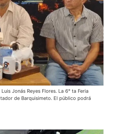
 Luis Jonás Reyes Flores. La 6° ta Feria
rtador de Barquisimeto. El público podrá