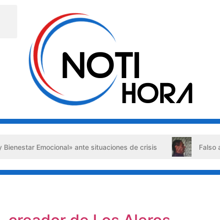
al» ante situaciones de crisis
Falso abogado detenido en