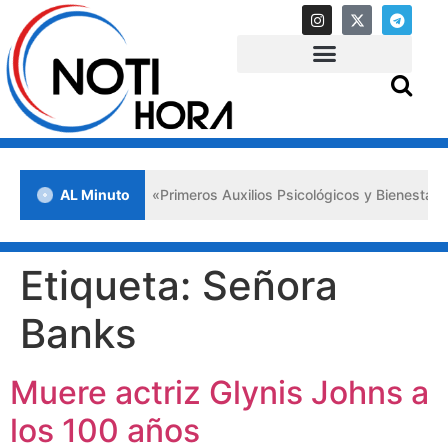
a en Lara impulsa los «Primeros Auxilios Psicológicos y Bienestar Em
AL Minuto
Etiqueta:
Señora
Banks
Muere actriz Glynis Johns a
los 100 años