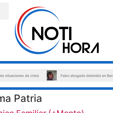
sis
Falso abogado detenido en Barquisimeto: habría usad
ma Patria