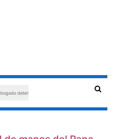
detenido en Barquisimeto: habría usado durante 13 años la matrícula