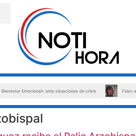
ar Emocional» ante situaciones de crisis
Falso abogado 
zobispal