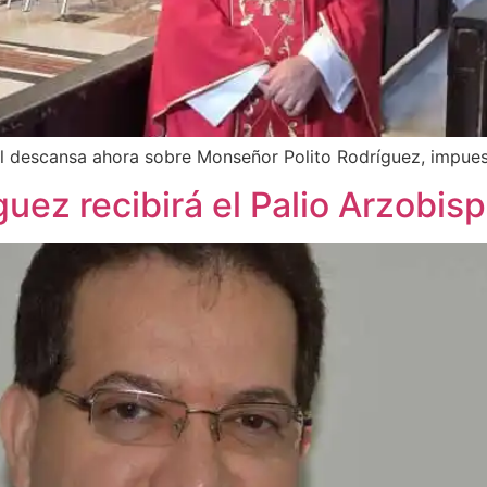
pal descansa ahora sobre Monseñor Polito Rodríguez, impue
uez recibirá el Palio Arzobis