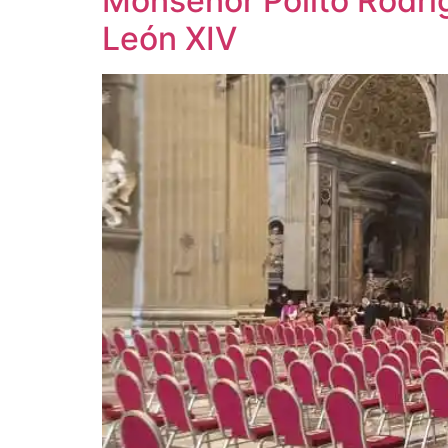
Monseñor Polito Rodríg
León XIV