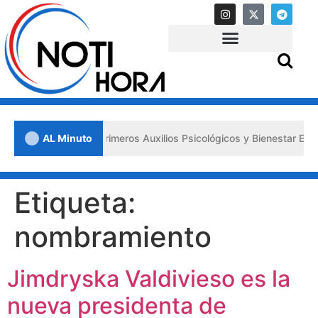
Lara impulsa los «Primeros Auxilios Psicológicos y Bienestar Emocion
AL Minuto
Etiqueta:
nombramiento
Jimdryska Valdivieso es la
nueva presidenta de