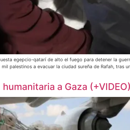
esta egepcio-qatarí de alto el fuego para detener la guerr
mil palestinos a evacuar la ciudad sureña de Rafah, tras un
 humanitaria a Gaza (+VIDEO