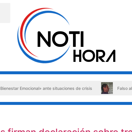
te situaciones de crisis
Falso abogado detenido en Barq